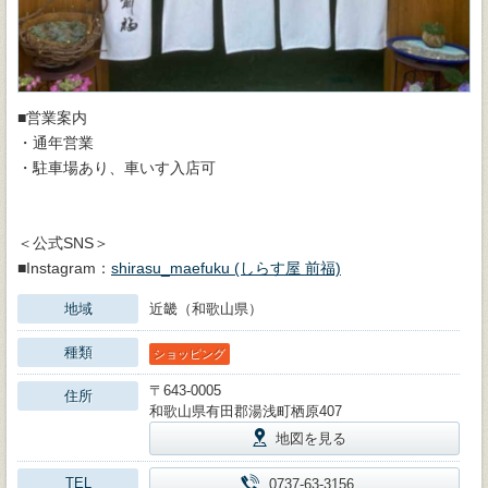
■営業案内
・通年営業
・駐車場あり、車いす入店可
＜公式SNS＞
■Instagram：
shirasu_maefuku (しらす屋 前福)
地域
近畿（和歌山県）
種類
ショッピング
〒643-0005
住所
和歌山県有田郡湯浅町栖原407
地図を見る
TEL
0737-63-3156