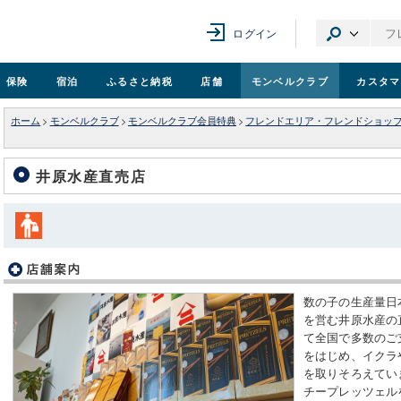
ログイン
保険
宿泊
ふるさと納税
店舗
モンベル
クラブ
カスタマ
ホーム
>
モンベルクラブ
>
モンベルクラブ会員特典
>
フレンドエリア・フレンドショッ
井原水産直売店
数の子の生産量日
を営む井原水産の
て全国で多数のご
をはじめ、イクラ
を取りそろえてい
チープレッツェル