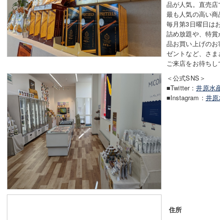
品が人気。直売店
最も人気の高い商
毎月第3日曜日は
詰め放題や、特賞
品お買い上げのお
ゼントなど、さま
ご来店をお待ちし
＜公式SNS＞
■Twitter：
井原水
■Instagram：
井原
住所