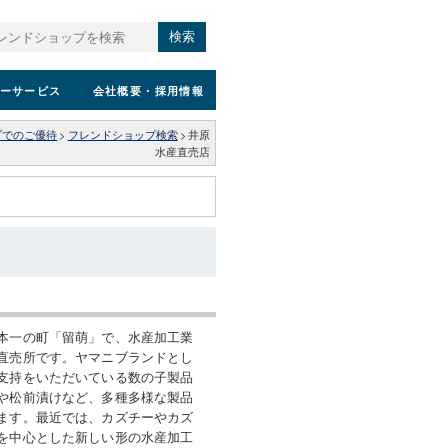
検索
ーサービス
会社概要
・採用情報
プでのご優待
>
フレンドショップ検索
>
井原
水産直売店
本一の町「留萌」で、水産加工業
直売所です。ヤマニブランドとし
支持をいただいている数の子製品
や松前漬けなど、多種多様な製品
ます。最近では、カズチーやカズ
を中心とした新しい形の水産加工