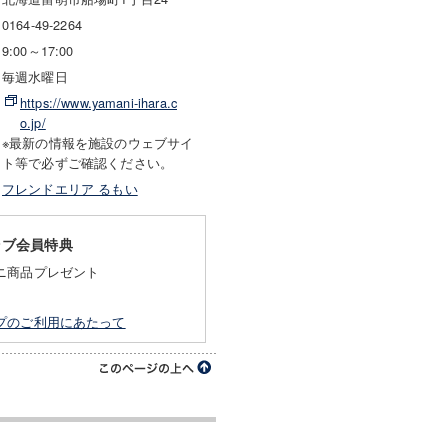
0164-49-2264
9:00～17:00
毎週水曜日
https://www.yamani-ihara.c
o.jp/
※最新の情報を施設のウェブサイ
ト等で必ずご確認ください。
フレンドエリア るもい
ラブ会員特典
ニ商品プレゼント
プのご利用にあたって