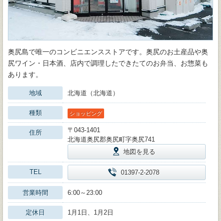
奥尻島で唯一のコンビニエンスストアです。奥尻のお土産品や奥
尻ワイン・日本酒、店内で調理したできたてのお弁当、お惣菜も
あります。
地域
北海道（北海道）
種類
ショッピング
〒043-1401
住所
北海道奥尻郡奥尻町字奥尻741
地図を見る
TEL
01397-2-2078
営業時間
6:00～23:00
定休日
1月1日、1月2日