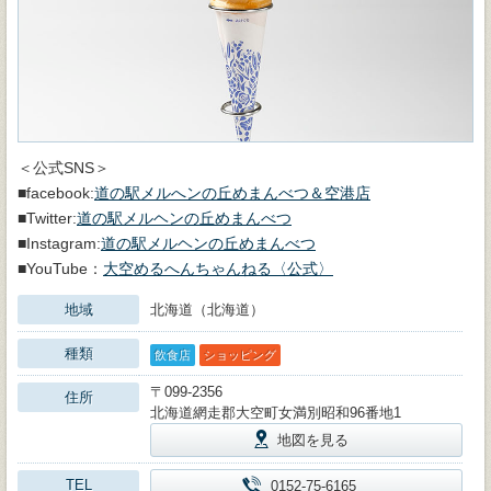
＜公式SNS＞
■facebook:
道の駅メルへンの丘めまんべつ＆空港店
■Twitter:
道の駅メルヘンの丘めまんべつ
■Instagram:
道の駅メルヘンの丘めまんべつ
■YouTube：
大空めるへんちゃんねる〈公式〉
地域
北海道（北海道）
種類
飲食店
ショッピング
〒099-2356
住所
北海道網走郡大空町女満別昭和96番地1
地図を見る
TEL
0152-75-6165