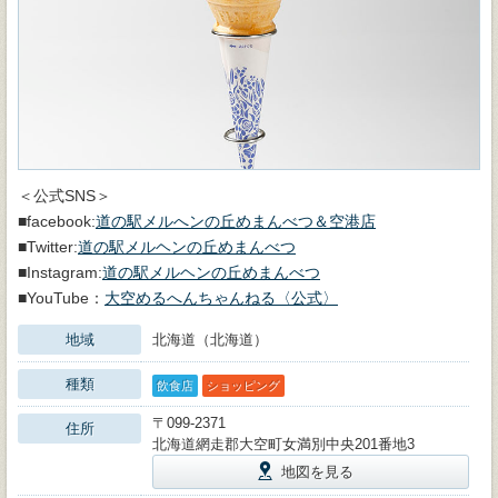
＜公式SNS＞
■facebook:
道の駅メルへンの丘めまんべつ＆空港店
■Twitter:
道の駅メルヘンの丘めまんべつ
■Instagram:
道の駅メルヘンの丘めまんべつ
■YouTube：
大空めるへんちゃんねる〈公式〉
地域
北海道（北海道）
種類
飲食店
ショッピング
〒099-2371
住所
北海道網走郡大空町女満別中央201番地3
地図を見る