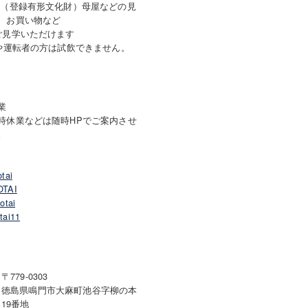
（登録有形文化財）母屋などの見
、お買い物など
見学いただけます
や運転者の方は試飲できません。
業
時休業などは随時HPでご案内させ
。
otai
OTAI
otai
tai11
〒779-0303
徳島県鳴門市大麻町池谷字柳の本
19番地