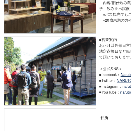
内容/旧仕込み蔵
学、飲み比べ試飲
※バス観光でもご
※20歳未満の方
■営業案内
お正月以外毎日営
法定点検日など臨
て頂いております
＜公式SNS＞
■facebook：
Narut
■Twitter：
NARUT
■Instagram：
narut
■YouTube：
naruto
住所