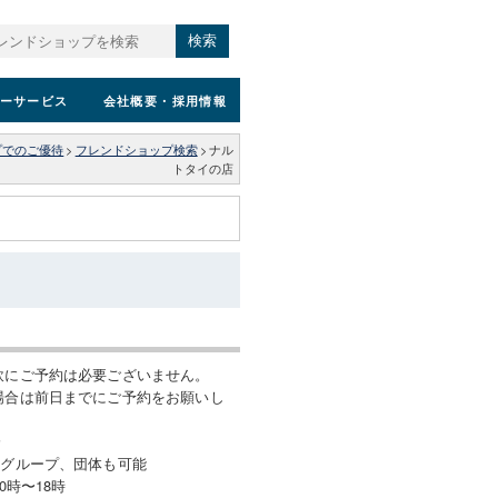
検索
ーサービス
会社概要
・採用情報
プでのご優待
>
フレンドショップ検索
>
ナル
トタイの店
飲にご予約は必要ございません。
場合は前日までにご予約をお願いし
分
グループ、団体も可能
0時〜18時