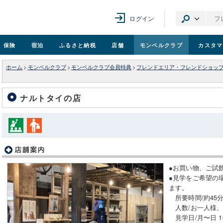
ログイン
保険
宿泊
ふるさと納税
店舗
モンベル
クラブ
カスタマ
ホーム
>
モンベルクラブ
>
モンベルクラブ会員特典
>
フレンドエリア・フレンドショッ
ナルトタイの店
●お買い物、ご試
●見学をご希望の
ます。
所要時間/約45
人数/お一人様、
見学日/月〜日 1