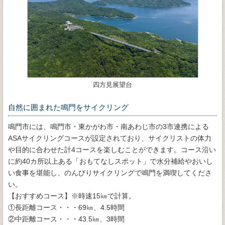
四方見展望台
自然に囲まれた鳴門をサイクリング
鳴門市には、鳴門市・東かがわ市・南あわじ市の3市連携による
ASAサイクリングコースが設定されており、サイクリストの体力
や目的に合わせた計4コースを楽しむことができます。コース沿い
に約40カ所以上ある「おもてなしスポット」で水分補給やおいし
い食事を堪能し、のんびりサイクリングで鳴門を満喫してくださ
い。
【おすすめコース】※時速15㎞で計算。
①長距離コース・・・69㎞、4.5時間
②中距離コース・・・43.5㎞、3時間