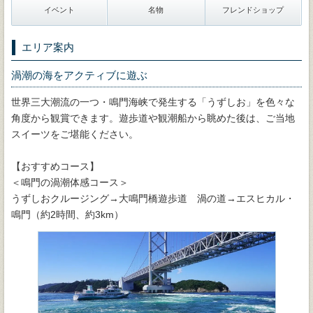
イベント
名物
フレンドショップ
エリア案内
渦潮の海をアクティブに遊ぶ
世界三大潮流の一つ・鳴門海峡で発生する「うずしお」を色々な
角度から観賞できます。遊歩道や観潮船から眺めた後は、ご当地
スイーツをご堪能ください。
【おすすめコース】
＜鳴門の渦潮体感コース＞
うずしおクルージング→大鳴門橋遊歩道 渦の道→エスヒカル・
鳴門（約2時間、約3km）