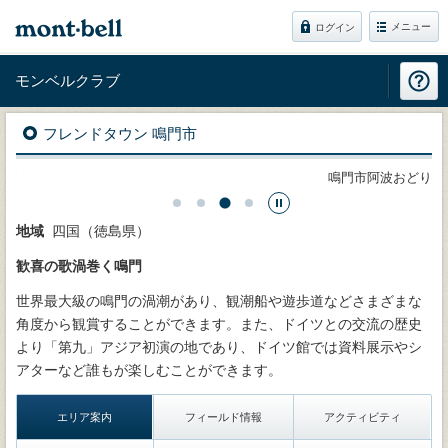
メニュー
ログイン
モンベルクラブ
フレンドタウン 鳴門市
ング
鳴門市阿波おどり
地域
四国（徳島県）
歓喜の歌渦巻く鳴門
世界最大級の鳴門の渦潮があり、観潮船や遊歩道などさまざまな
角度から観賞することができます。また、ドイツとの交流の歴史
より「第九」アジア初演の地であり、ドイツ館では資料展示やシ
アターなど誰もが楽しむことができます。
エリア案内
フィールド情報
アクティビティ