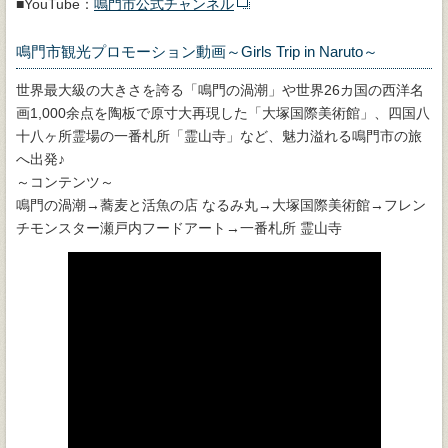
■YouTube：
鳴門市公式チャンネル
鳴門市観光プロモーション動画～Girls Trip in Naruto～
世界最大級の大きさを誇る「鳴門の渦潮」や世界26カ国の西洋名
画1,000余点を陶板で原寸大再現した「大塚国際美術館」、四国八
十八ヶ所霊場の一番札所「霊山寺」など、魅力溢れる鳴門市の旅
へ出発♪
～コンテンツ～
鳴門の渦潮→蕎麦と活魚の店 なるみ丸→大塚国際美術館→フレン
チモンスター瀬戸内フードアート→一番札所 霊山寺