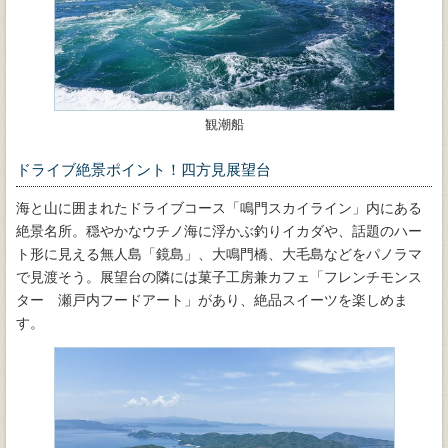
観潮船
ドライブ絶景ポイント！四方見展望台
海と山に囲まれたドライブコース「鳴門スカイライン」内にある
絶景名所。穏やかなウチノ海に浮かぶ釣りイカダや、話題のハー
ト形に見える無人島「鏡島」、大鳴門橋、大毛島などをパノラマ
で見渡そう。展望台の隣には菓子工房兼カフェ「フレンチモンス
ター 瀬戸内フードアート」があり、絶品スイーツを楽しめま
す。