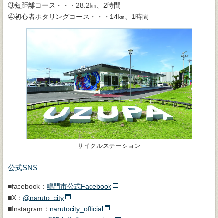
③短距離コース・・・28.2㎞、2時間
④初心者ポタリングコース・・・14㎞、1時間
サイクルステーション
公式SNS
■facebook：
鳴門市公式Facebook
■X：
@naruto_city
■Instagram：
narutocity_official