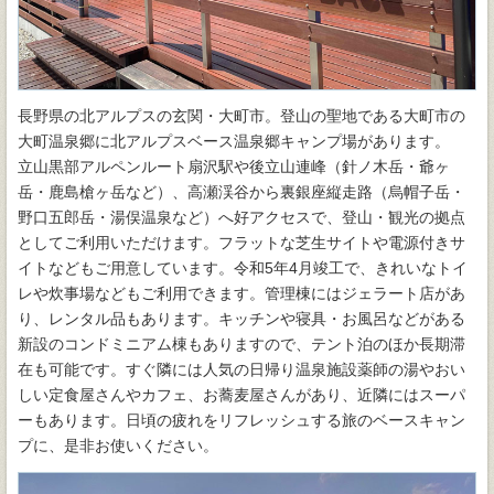
長野県の北アルプスの玄関・大町市。登山の聖地である大町市の
大町温泉郷に北アルプスベース温泉郷キャンプ場があります。
立山黒部アルペンルート扇沢駅や後立山連峰（針ノ木岳・爺ヶ
岳・鹿島槍ヶ岳など）、高瀬渓谷から裏銀座縦走路（烏帽子岳・
野口五郎岳・湯俣温泉など）へ好アクセスで、登山・観光の拠点
としてご利用いただけます。フラットな芝生サイトや電源付きサ
イトなどもご用意しています。令和5年4月竣工で、きれいなトイ
レや炊事場などもご利用できます。管理棟にはジェラート店があ
り、レンタル品もあります。キッチンや寝具・お風呂などがある
新設のコンドミニアム棟もありますので、テント泊のほか長期滞
在も可能です。すぐ隣には人気の日帰り温泉施設薬師の湯やおい
しい定食屋さんやカフェ、お蕎麦屋さんがあり、近隣にはスーパ
ーもあります。日頃の疲れをリフレッシュする旅のベースキャン
プに、是非お使いください。