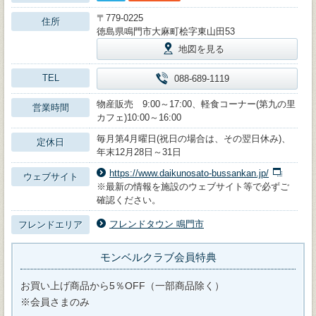
〒779-0225
住所
徳島県鳴門市大麻町桧字東山田53
地図を見る
TEL
088-689-1119
物産販売 9:00～17:00、軽食コーナー(第九の里
営業時間
カフェ)10:00～16:00
毎月第4月曜日(祝日の場合は、その翌日休み)、
定休日
年末12月28日～31日
https://www.daikunosato-bussankan.jp/
ウェブサイト
※最新の情報を施設のウェブサイト等で必ずご
確認ください。
フレンドタウン 鳴門市
フレンドエリア
モンベルクラブ会員特典
お買い上げ商品から5％OFF（一部商品除く）
※会員さまのみ