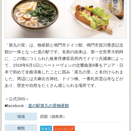
「第九の里」は、物産館と鳴門市ドイツ館、鳴門市賀川豊彦記念
館が一体となった道の駅です。名前の由来は、第一次世界大戦時
に、この地につくられた板東俘虜収容所内でドイツ兵捕虜によっ
て、1918年6月1日にベートーヴェンの交響曲第9番をアジア・日
本で初めて全曲演奏したことに因み「第九の里」と名付けられま
した。周辺には大麻比古神社、ドイツ橋、一番札所霊山寺などが
あり、歴史や自然をたくさん感じられる場所です。
＜公式SNS＞
■facebook：
道の駅第九の里物産館
地域
四国（徳島県）
種類
飲食店
ショッピング