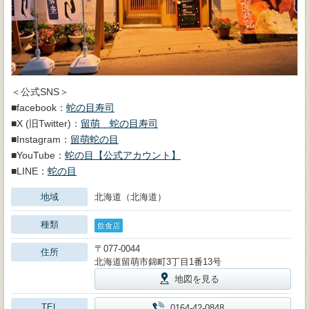
＜公式SNS＞
■facebook：
蛇の目寿司
■X (旧Twitter)：
留萌 蛇の目寿司
■Instagram：
留萌蛇の目
■YouTube：
蛇の目【公式アカウント】
■LINE：
蛇の目
地域
北海道（北海道）
種類
飲食店
〒077-0044
住所
北海道留萌市錦町3丁目1番13号
地図を見る
TEL
0164-42-0848