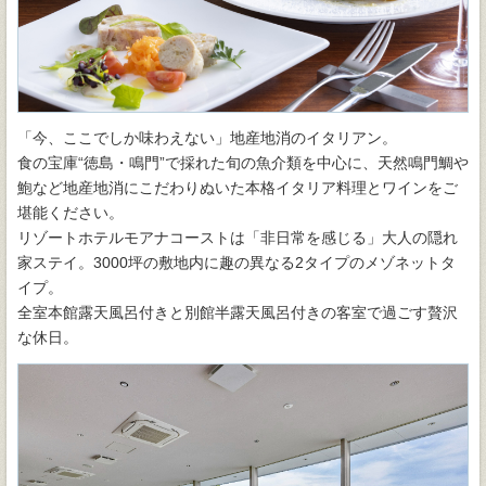
「今、ここでしか味わえない」地産地消のイタリアン。
食の宝庫“徳島・鳴門”で採れた旬の魚介類を中心に、天然鳴門鯛や
鮑など地産地消にこだわりぬいた本格イタリア料理とワインをご
堪能ください。
リゾートホテルモアナコーストは「非日常を感じる」大人の隠れ
家ステイ。3000坪の敷地内に趣の異なる2タイプのメゾネットタ
イプ。
全室本館露天風呂付きと別館半露天風呂付きの客室で過ごす贅沢
な休日。