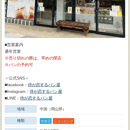
■営業案内
通年営業
売り切れの際は、早めの閉店
パンの予約可
＜公式SNS＞
■facebook：
侍が恋するパン屋
■Instagram：
侍が恋するパン屋
■LINE：
侍が恋するパン屋
地域
中国（岡山県）
種類
飲食店
ショッピング