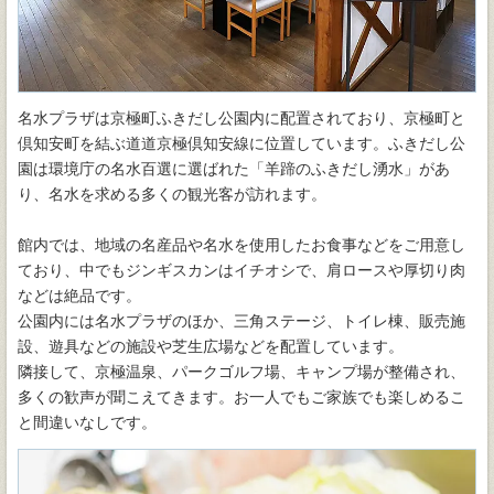
名水プラザは京極町ふきだし公園内に配置されており、京極町と
倶知安町を結ぶ道道京極倶知安線に位置しています。ふきだし公
園は環境庁の名水百選に選ばれた「羊蹄のふきだし湧水」があ
り、名水を求める多くの観光客が訪れます。
館内では、地域の名産品や名水を使用したお食事などをご用意し
ており、中でもジンギスカンはイチオシで、肩ロースや厚切り肉
などは絶品です。
公園内には名水プラザのほか、三角ステージ、トイレ棟、販売施
設、遊具などの施設や芝生広場などを配置しています。
隣接して、京極温泉、パークゴルフ場、キャンプ場が整備され、
多くの歓声が聞こえてきます。お一人でもご家族でも楽しめるこ
と間違いなしです。