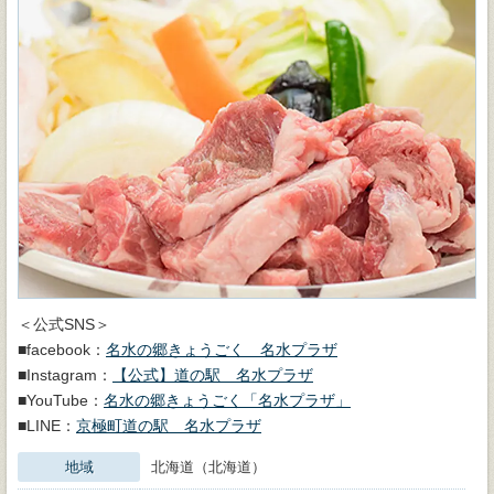
＜公式SNS＞
■facebook：
名水の郷きょうごく 名水プラザ
■Instagram：
【公式】道の駅 名水プラザ
■YouTube：
名水の郷きょうごく「名水プラザ」
■LINE：
京極町道の駅 名水プラザ
地域
北海道（北海道）