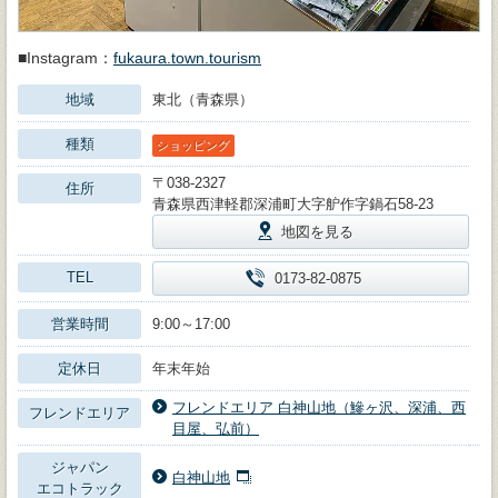
■Instagram：
fukaura.town.tourism
地域
東北（青森県）
種類
ショッピング
〒038-2327
住所
青森県西津軽郡深浦町大字舮作字鍋石58-23
地図を見る
TEL
0173-82-0875
営業時間
9:00～17:00
定休日
年末年始
フレンドエリア 白神山地（鰺ヶ沢、深浦、西
フレンドエリア
目屋、弘前）
ジャパン
白神山地
エコトラック