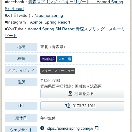
■facebook：
青森スプリング・スキーリゾート ～ Aomori Spring
Ski Resort
■X (旧Twitter)：
@aomorispring
■Instagram：
Aomori Spring Resort
■YouTube：
Aomori Spring Ski Resort 青森スプリング・スキーリ
ゾート
地域
東北（青森県）
種類
宿泊施設
スキー場
アクティビティ
スキー・スノーシュー
〒038-2793
住所
青森県西津軽郡鰺ヶ沢町鯵ヶ沢高原
地図を見る
TEL
0173-72-1011
定休日
年中無休
https://aomorispring.com/ja/
ウェブサイト