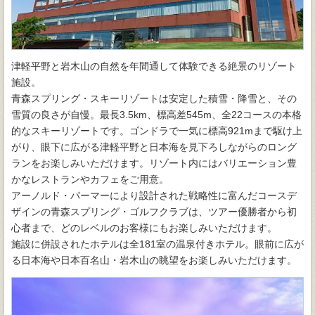
津軽平野と岩木山の自然を年間通して体験できる絶景のリゾート
施設。
青森スプリング・スキーリゾートは安定した積雪・降雪と、その
雪質の良さが自慢。最長3.5km、標高差545m、全22コースの本格
的なスキーリゾートです。ゴンドラで一気に標高921mまで駆け上
がり、眼下に広がる津軽平野と日本海を見下ろしながらのロング
ランをお楽しみいただけます。リゾート内にはバリエーション豊
かなレストランやカフェをご用意。
アーノルド・パーマーにより設計された戦略性に富んだコースデ
ザインの青森スプリング・ゴルフクラブは、ツアー優勝者から初
心者まで、どのレベルのお客様にもお楽しみいただけます。
施設に併設されたホテルは全181室の温泉付きホテル。眼前に広が
る日本海や日本百名山・岩木山の眺望をお楽しみいただけます。