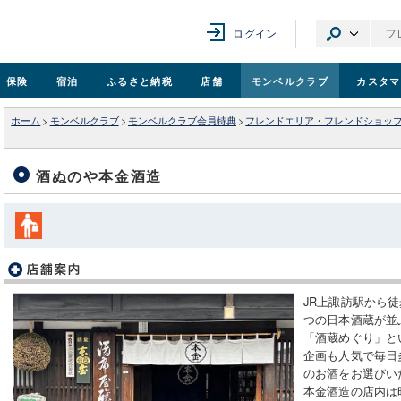
ログイン
保険
宿泊
ふるさと納税
店舗
モンベル
クラブ
カスタマ
ホーム
>
モンベルクラブ
>
モンベルクラブ会員特典
>
フレンドエリア・フレンドショッ
酒ぬのや本金酒造
JR上諏訪駅から徒
つの日本酒蔵が並
「酒蔵めぐり」と
企画も人気で毎日
のお酒をお選びい
本金酒造の店内は