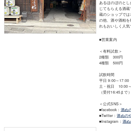
あるほのぼのとし
じてもらえる酒蔵
蔵のショップでは
の他、酒や酒粕を
れもおいしく人気
■営業案内
＜有料試飲＞
2種類 300円
4種類 500円
試飲時間
平日 9:00～17:0
土・祝日 10:00～1
（受付16:45まで
＜公式SNS＞
■facebook：
酒ぬ
■Twitter：
酒ぬの
■Instagram：
酒ぬ