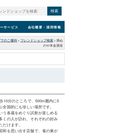
検索
ーサービス
会社概要
・採用情報
プでのご優待
>
フレンドショップ検索
>
酒ぬ
のや本金酒造
歩10分のところで、500m圏内に5
ぶ全国的にも珍しい場所です。
いう各蔵をめぐり試飲が楽しめる
多くの人が訪れ、それぞれの好み
ただけます。
昭和を思い出す店舗で、雀の巣が