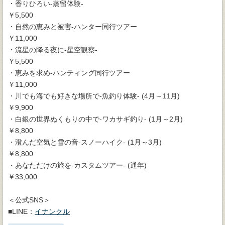
・香りひろい-蒸留体験-
￥5,500
・自然の恵みと被害-ハンター同行ツアー
￥11,000
・流星の降る夜に-星空観察-
￥5,500
・恵みを求め-ハンティング同行ツアー
￥11,000
・川でも海でも好きな場所で-魚釣り体験- (4月～11月)
￥9,900
・白銀の世界ぬくもりの中で-ワカサギ釣り- (1月～2月)
￥8,800
・澄んだ空気と雪の音-スノーハイク- (1月～3月)
￥8,800
・あなただけの旅を-カスタムツアー- (通年)
￥33,000
＜公式SNS＞
■LINE：
イナンクル