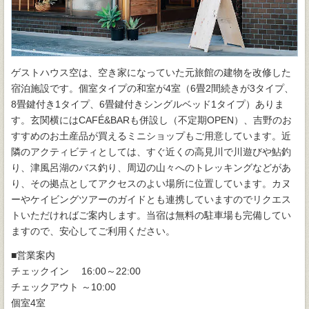
ゲストハウス空は、空き家になっていた元旅館の建物を改修した
宿泊施設です。個室タイプの和室が4室（6畳2間続きが3タイプ、
8畳鍵付き1タイプ、6畳鍵付きシングルベッド1タイプ）ありま
す。玄関横にはCAFÉ&BARも併設し（不定期OPEN）、吉野のお
すすめのお土産品が買えるミニショップもご用意しています。近
隣のアクティビティとしては、すぐ近くの高見川で川遊びや鮎釣
り、津風呂湖のバス釣り、周辺の山々へのトレッキングなどがあ
り、その拠点としてアクセスのよい場所に位置しています。カヌ
ーやケイビングツアーのガイドとも連携していますのでリクエス
トいただければご案内します。当宿は無料の駐車場も完備してい
ますので、安心してご利用ください。
■営業案内
チェックイン 16:00～22:00
チェックアウト ～10:00
個室4室