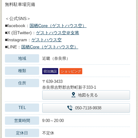
無料駐車場完備
＜公式SNS＞
■facebook：
国栖Core（ゲストハウス空）
■X (旧Twitter)：
ゲストハウス空＠女将
■Instagram：
ゲストハウス空
■LINE：
国栖Core（ゲストハウス空）
地域
近畿（奈良県）
種類
宿泊施設
ショッピング
〒639-3433
住所
奈良県吉野郡吉野町新子333‐1
地図を見る
TEL
050-7118-9938
営業時間
9:00～20:00
定休日
不定休