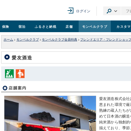
ログイン
保険
宿泊
ふるさと納税
店舗
モンベル
クラブ
カスタマ
ホーム
>
モンベルクラブ
>
モンベルクラブ会員特典
>
フレンドエリア・フレンドショッ
愛友酒造
愛友酒造株式会社
恵まれた環境で厳
熟練の蔵人たちが
めて日本酒の醸造
純米酒から独創的
揃えており、季節