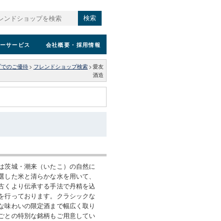
検索
ーサービス
会社概要
・採用情報
プでのご優待
>
フレンドショップ検索
>
愛友
酒造
は茨城・潮来（いたこ）の自然に
選した米と清らかな水を用いて、
古くより伝承する手法で丹精を込
を行っております。クラシックな
な味わいの限定酒まで幅広く取り
ごとの特別な銘柄もご用意してい