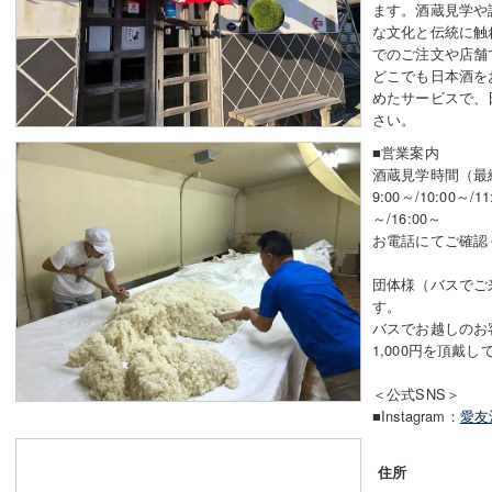
ます。酒蔵見学や
な文化と伝統に触
でのご注文や店舗
どこでも日本酒を
めたサービスで、
さい。
■営業案内
酒蔵見学時間（最終
9:00～/10:00～/11
～/16:00～
お電話にてご確認
団体様（バスでご
す。
バスでお越しのお
1,000円を頂戴
＜公式SNS＞
■Instagram：
愛友
住所