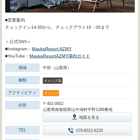
■営業案内
チェックイン14:00から、チェックアウト10：00まで
＜公式SNS＞
■Instagram：
MaukaResort AZMY
■YouTube：
MaukaResortAZMY場内ガイド
地域
中部（山梨県）
種類
キャンプ場
アクティビティ
キャンプ
〒401-0502
住所
山梨県南都留郡山中湖村平野1289番地
地図を見る
TEL
070-8321-6220