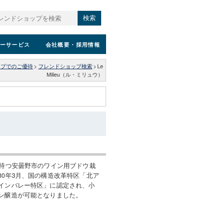
検索
ーサービス
会社概要
・採用情報
ップでのご優待
>
フレンドショップ検索
>
Le
Milieu（ル・ミリュウ）
を持つ安曇野市のワイン用ブドウ栽
30年3月、国の構造改革特区「北ア
インバレー特区」に認定され、小
ン醸造が可能となりました。