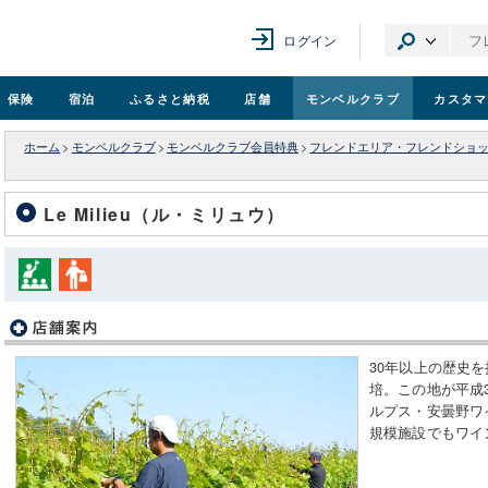
ログイン
保険
宿泊
ふるさと納税
店舗
モンベル
クラブ
カスタマ
ホーム
>
モンベルクラブ
>
モンベルクラブ会員特典
>
フレンドエリア・フレンドショ
Le Milieu（ル・ミリュウ）
30年以上の歴史
培。この地が平成
ルプス・安曇野ワ
規模施設でもワイ