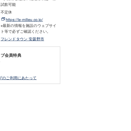
試飲可能
不定休
https://le-milieu.co.jp/
※最新の情報を施設のウェブサイ
ト等で必ずご確認ください。
フレンドタウン 安曇野市
ラブ会員特典
F
プのご利用にあたって