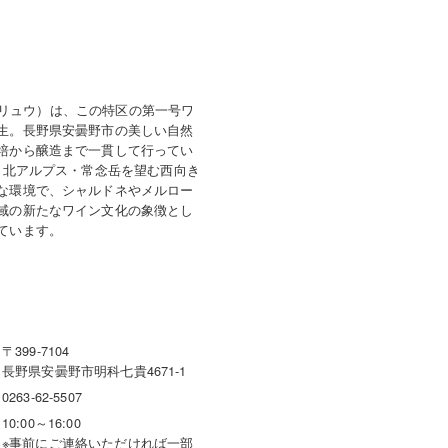
ル・ミリュウ）は、この特区の第一号ワ
生。長野県安曇野市の美しい自然
培から醸造まで一貫して行ってい
m、北アルプス・常念岳を望む西向き
な環境で、シャルドネやメルロー
域の新たなワイン文化の象徴とし
ています。
〒399-7104
長野県安曇野市明科七貴4671-1
0263-62-5507
10:00～16:00
※事前にご連絡いただければ一部