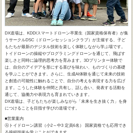
DX道場は、KDDIスマートドローン卒業生（国家資格保有者）が集
うサークルDSC（ドローンセッションクラブ）が主催する、子ど
もたちが最新のデジタル技術を楽しく体験しながら学ぶ場です。
トイドローンの操縦やプログラミングドローンを通じて、飛ばす
楽しさと同時に論理的思考力を育みます。3Dプリンター体験で
は、自分のアイデアを形にする喜びを味わい、ものづくりの基礎
を学ぶことができます。さらに、生成AI体験を通じて未来の技術
と創造の可能性に触れることで、自分の考えを表現する力を広げ
ます。こうした体験を仲間と共有し、話し合い、発表する活動を
通じて、協働力や表現力も育まれていきます。
DX道場は、子どもたちが楽しみながら「未来を生き抜く力」を身
につけることを目指す学びの道場です。
■営業案内
Ⓐトイドローン講習（小2～中3 定員6名） 国家資格でも応用でき
る操縦技術を学ぶことができます。