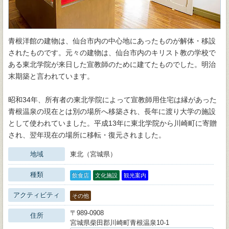
青根洋館の建物は、仙台市内の中心地にあったものが解体・移設
されたものです。元々の建物は、仙台市内のキリスト教の学校で
ある東北学院が来日した宣教師のために建てたものでした。明治
末期築と言われています。
昭和34年、所有者の東北学院によって宣教師用住宅は縁があった
青根温泉の現在とは別の場所へ移築され、長年に渡り大学の施設
として使われていました。平成13年に東北学院から川崎町に寄贈
され、翌年現在の場所に移転・復元されました。
地域
東北（宮城県）
種類
飲食店
文化施設
観光案内
アクティビティ
その他
〒989-0908
住所
宮城県柴田郡川崎町青根温泉10-1