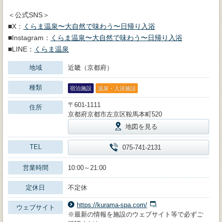
＜公式SNS＞
■X：
くらま温泉〜大自然で味わう〜日帰り入浴
■Instagram：
くらま温泉〜大自然で味わう〜日帰り入浴
■LINE：
くらま温泉
地域
近畿（京都府）
種類
宿泊施設
温泉・入浴施設
〒601-1111
住所
京都府京都市左京区鞍馬本町520
地図を見る
TEL
075-741-2131
営業時間
10:00～21:00
定休日
不定休
https://kurama-spa.com/
ウェブサイト
※最新の情報を施設のウェブサイト等で必ずご