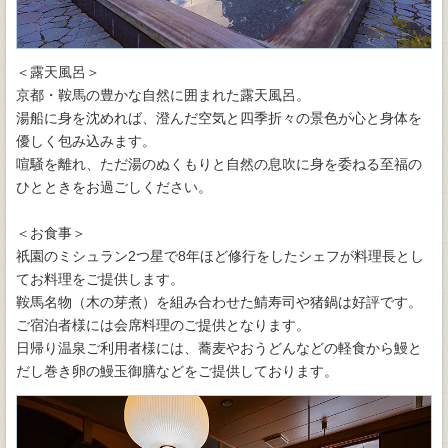
＜露天風呂＞
京都・鞍馬の豊かな自然に囲まれた露天風呂。
湯船に身を沈めれば、澄んだ空気と四季折々の景色が心と身体を
優しく包み込みます。
喧騒を離れ、ただ湯のぬくもりと自然の息吹に身を委ねる至福の
ひとときをお過ごしください。
＜お食事＞
祇園のミシュラン2つ星で8年ほど修行をしたシェフが料理長とし
てお料理をご提供します。
鞍馬名物（木の芽煮）を組み合わせた鯖寿司や猪鍋は好評です。
ご宿泊者様には会席料理のご提供となります。
日帰り温泉ご利用者様には、蕎麦やおうどんなどの軽食から鰻と
だし巻き卵の鰻玉御膳などをご提供しております。