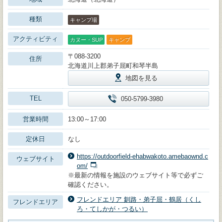
種類
キャンプ場
アクティビティ
カヌー・SUP
キャンプ
〒088-3200
住所
北海道川上郡弟子屈町和琴半島
地図を見る
TEL
050-5799-3980
営業時間
13:00～17:00
定休日
なし
https://outdoorfield-ehabwakoto.amebaownd.c
ウェブサイト
om/
※最新の情報を施設のウェブサイト等で必ずご
確認ください。
フレンドエリア 釧路・弟子屈・鶴居（くし
フレンドエリア
ろ・てしかが・つるい）