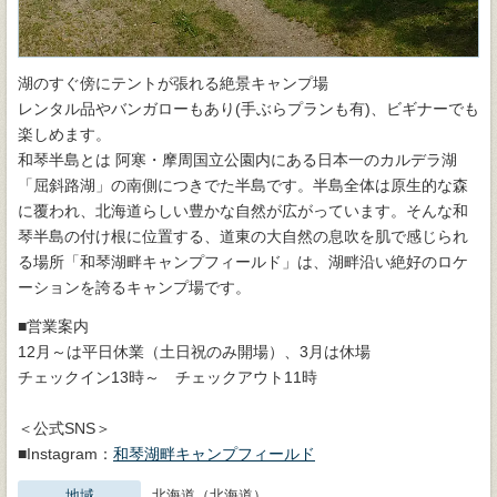
湖のすぐ傍にテントが張れる絶景キャンプ場
レンタル品やバンガローもあり(手ぶらプランも有)、ビギナーでも
楽しめます。
和琴半島とは 阿寒・摩周国立公園内にある日本一のカルデラ湖
「屈斜路湖」の南側につきでた半島です。半島全体は原生的な森
に覆われ、北海道らしい豊かな自然が広がっています。そんな和
琴半島の付け根に位置する、道東の大自然の息吹を肌で感じられ
る場所「和琴湖畔キャンプフィールド」は、湖畔沿い絶好のロケ
ーションを誇るキャンプ場です。
■営業案内
12月～は平日休業（土日祝のみ開場）、3月は休場
チェックイン13時～ チェックアウト11時
＜公式SNS＞
■Instagram：
和琴湖畔キャンプフィールド
地域
北海道（北海道）