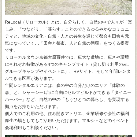
ReLocal（リローカル）とは、自分らしく、自然の中で人々が「楽
しみ」「つながり」「暮らす」ことのできるゆるやかなコミュニ
ティと、地域の文化・自然・人との共生を通じて都会も田舎も元
気になっていく…「田舎と都市、人と自然の循環」をつくる提案
です。
リローカルタウン京都大原百井では、広大な敷地に、広さや環境
にそれぞれ特徴がある4つのキャンプサイト（貸し切り利用のみ。
グループキャンプやイベントに）、RVサイト、そして年間レンタ
ルできる区画があります。
年間レンタルエリアには、森の中の自分だけのエリア「体験の
森」と、シャーシー1台に自由にセルフビルドができる「タイニー
ハーバー」など、自然の中の「もうひとつの暮らし」を実現する
拠点をお持ちいただけます。
個人でのご利用の他、住み開きアトリエ、企業研修や会社の福利
厚生の場としてもご活用いただけます。マルシェなどのイベント
会場利用もご相談ください。