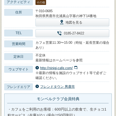
アクティビティ
その他
〒010-0685
住所
秋田県男鹿市北浦真山字塞の神下14番地
地図を見る
TEL
0185-27-8422
カフェ営業11:30〜15:00（時短・延長営業の場合
営業時間
あり）
不定休
定休日
最新情報はホームページを参照
http://ninigi-cafe.com/
ウェブサイト
※最新の情報を施設のウェブサイト等で必ずご
確認ください。
フレンドタウン 男鹿市
フレンドエリア
モンベルクラブ会員特典
・カフェをご利用のお客様：600円以上の飲食で、生チョコ1
粒サービス（在庫がない場合は50円割引）。