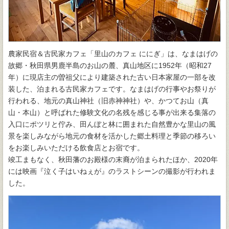
農家民宿＆古民家カフェ「里山のカフェ ににぎ」は、なまはげの
故郷・秋田県男鹿半島のお山の麓、真山地区に1952年（昭和27
年）に現店主の曽祖父により建築された古い日本家屋の一部を改
装した、泊まれる古民家カフェです。なまはげの行事やお祭りが
行われる、地元の真山神社（旧赤神神社）や、かつてお山（真
山・本山）と呼ばれた修験文化の名残を感じる事が出来る集落の
入口にポツリと佇み、田んぼと林に囲まれた自然豊かな里山の風
景を楽しみながら地元の食材を活かした郷土料理と季節の移ろい
をお楽しみいただける飲食店とお宿です。
竣工まもなく、秋田藩のお殿様の末裔が泊まられたほか、2020年
には映画『泣く子はいねぇが』のラストシーンの撮影が行われま
した。