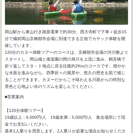
岡山駅から東山行き路面電車で約30分、西大寺町で下車＋徒歩15
分で備前岡山京橋朝市会場に到達できる立地でカヤック体験を開
催しています。
120分のカヌー体験ツアーのコースは、京橋朝市会場の河川敷より
スタートし、岡山城と後楽園の間の旭川を上流に進み、鶴見橋で
折り返してスタ－ト地点に戻る往復約2Kmのコースです。穏やか
な水面を進みながら、四季折々の風景や、悠久の歴史を肌で感じ
ることができます。カヌーだからこそ味わえる川面からの特別な
景色と心地よい水のリズムを楽しんでください。
■営業案内
【120分体験ツアー】
19歳以上：6,000円/人 19歳未満：5,000円/人 集合場所にて現
金でお支払いください。
基本1人乗りを用意します。2人乗りが必要な場合お知らせくださ