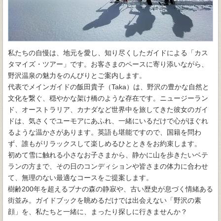
私たちの自慢は、地元を愛し、知り尽くしたガイドによる「カス
タマイズ・ツアー」です。お客さまのペースに寄り添いながら、
野沢温泉の魅力をのんびりとご案内します。
代表でメインガイドの飯田貴子（Taka）は、野沢の豊かな自然と
文化を繋ぐ、穏やかな架け橋のような存在です。ニュージーラン
ド、オーストラリア、カナダなど世界中を旅してきた彼女のガイ
ドは、気さくでユーモアにあふれ、一緒にいるだけで心がほぐれ
るような温かさがあります。英語も堪能ですので、国籍を問わ
ず、誰もがリラックスして楽しめるひとときをお約束します。
初めて雪に触れる小さなお子さまから、静かに山を歩きたいベテ
ランの方まで、その日のコンディションや皆さまの体力に合わせ
て、無理のない最適なコースをご提案します。
樹齢200年を超えるブナの森の静寂や、古い歴史が息づく情緒ある
街並み。ガイドブックを眺めるだけでは出会えない「野沢の素
顔」を、私たちと一緒に、まったり探しに行きませんか？