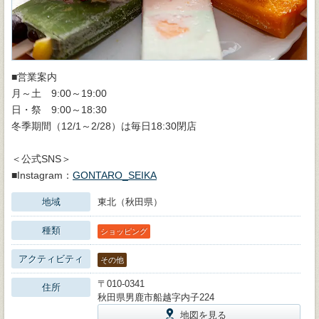
■営業案内
月～土 9:00～19:00
日・祭 9:00～18:30
冬季期間（12/1～2/28）は毎日18:30閉店
＜公式SNS＞
■Instagram：
GONTARO_SEIKA
地域
東北（秋田県）
種類
ショッピング
アクティビティ
その他
〒010-0341
住所
秋田県男鹿市船越字内子224
地図を見る