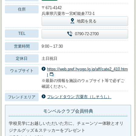
〒671-4142
住所
兵庫県宍粟市一宮町能倉772-1
地図を見る
TEL
0790-72-2700
営業時間
9:00～17:30
定休日
土日祝日
https://web.pref.hyogo.lg.jp/aff/cate2_410.htm
ウェブサイト
l
※最新の情報を施設のウェブサイト等で必ずご
確認ください。
フレンドタウン 宍粟市（しそうし）
フレンドエリア
モンベルクラブ会員特典
学校見学にお越しいただいた方に、チェーンソー体験とオリ
ジナルグッズ＆ステッカーをプレゼント