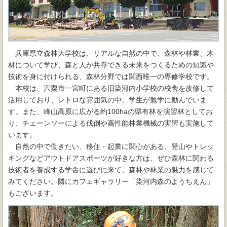
兵庫県立森林大学校は、リアルな自然の中で、森林や林業、木
材について学び、森と人が共存できる未来をつくるための知識や
技術を身に付けられる、森林分野では関西唯一の専修学校です。
本校は、宍粟市一宮町にある旧染河内小学校の校舎を改修して
活用しており、レトロな雰囲気の中、学生が勉学に励んでいま
す。また、峰山高原に広がる約100haの県有林を演習林としてお
り、チェーンソーによる伐倒や高性能林業機械の実習も実施して
います。
自然の中で働きたい、移住・起業に関心がある、登山やトレッ
キングなどアウトドアスポーツが好きな方は、ぜひ森林に関わる
技術者を養成する学舎に遊びに来て、森林や林業の魅力を感じて
みてください。隣にカフェギャラリー「染河内森のようちえん」
もございます。