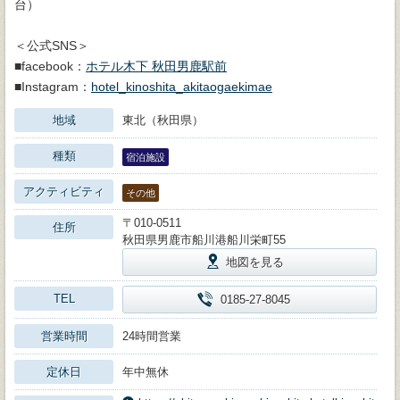
台）
＜公式SNS＞
■facebook：
ホテル木下 秋田男鹿駅前
■Instagram：
hotel_kinoshita_akitaogaekimae
地域
東北（秋田県）
種類
宿泊施設
アクティビティ
その他
〒010-0511
住所
秋田県男鹿市船川港船川栄町55
地図を見る
TEL
0185-27-8045
営業時間
24時間営業
定休日
年中無休