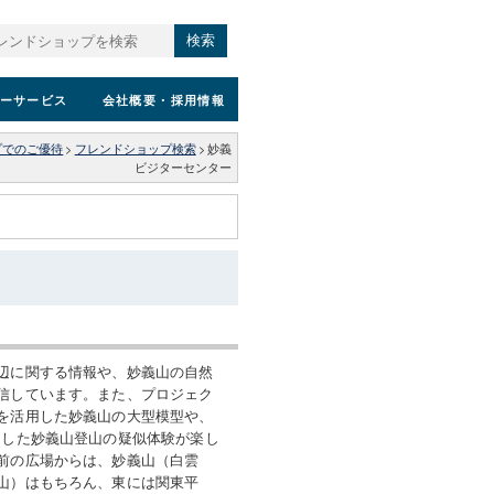
検索
ーサービス
会社概要
・採用情報
プでのご優待
>
フレンドショップ検索
>
妙義
ビジターセンター
辺に関する情報や、妙義山の自然
信しています。また、プロジェク
を活用した妙義山の大型模型や、
用した妙義山登山の疑似体験が楽し
前の広場からは、妙義山（白雲
山）はもちろん、東には関東平