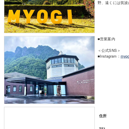
野、遠くには筑波
■営業案内
＜公式SNS＞
■Instagram：
myog
住所
TEL