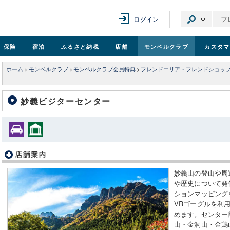
ログイン
保険
宿泊
ふるさと納税
店舗
モンベル
クラブ
カスタマ
ホーム
>
モンベルクラブ
>
モンベルクラブ会員特典
>
フレンドエリア・フレンドショッ
妙義ビジターセンター
妙義山の登山や周
や歴史について発
ションマッピング
VRゴーグルを利
めます。センター
山・金洞山・金鶏