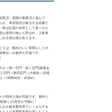
耶馬渓・四国の寒霞渓と並んで、
られ、奇岩怪石が林立する名勝で
、秋は紅葉の名所として多くの人
登山発祥の地とも呼ばれ、上級者
しめる登山道があります。
ぐりは、眺めのいい見晴らしスポ
嶽神社への参拝も可能です。
】
入口→第一石門・第二石門(鎖場あ
第三石門→第四石門→大砲岩→見晴
（1時間30分・約3km）
トの同伴入場が可能です。屋外だ
一部除く)の見学が可能に！
ちなか観光案内所でレンタルする
トとより富岡製糸場を楽しむこと