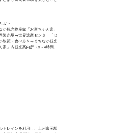
】
んぽ＞
なか観光物産館「お富ちゃん家」
岡製糸場→世界遺産センター「セ
か散策・食べ歩き→まちなか観光
ん家」内観光案内所（3～4時間、
ルトレインを利用し、上州富岡駅