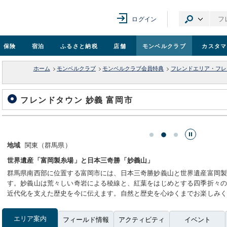
ログイン
保険
宿泊
ふるさと納税
店舗
モンベル
クラブ
カスタマ
ホーム
>
モンベルクラブ
>
モンベルクラブ会員特典
>
フレンドエリア・フレ
フレンドタウン 妙義 富岡市
山
関東（群馬県）
地域
世界遺産「富岡製糸場」と日本三奇勝「妙義山」
群馬県南西部に位置する富岡市には、日本三奇勝妙義山と世界遺産富岡
す。妙義山は荒々しい奇岩による稜線と、紅葉をはじめとする四季折々
近代化を支えた歴史を今に伝えます。自然と歴史を心ゆくまでお楽しみ