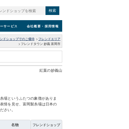
検索
ーサービス
会社概要
・採用情報
ンドショップでのご優待
>
フレンドエリア
>
フレンドタウン 妙義 富岡市
紅葉の妙義山
製糸場というふたつの象徴がありま
の表情を見せ、富岡製糸場は日本の
ください。