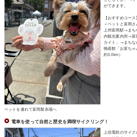
ができます。
【おすすめコース
＜ペットと富岡さ
上州富岡駅→まち
内観光案内所→富
カイト」→まちな
物産館「お富ちゃ
約3.0km）
ペットを連れて富岡製糸場へ
電車を使って自然と歴史を満喫サイクリング！
上信電鉄のサイク