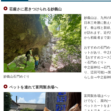
荘厳さに惹きつけられる妙義山
妙義山は、九州の
日本三奇勝に数え
す。春は桜と新緑
が訪れます。近代
から初級者まで楽
おすすめの石門め
ットがあり、中之
【おすすめコース
＜石門めぐり＞
中之嶽神社→石門
り、迂回可能)→
妙義山石門めぐり
らし台→中之嶽神社
ペットを連れて富岡製糸場へ
富岡製糸場はペッ
けでなく、屋内(
ペットカートをま
こともでき、ペッ