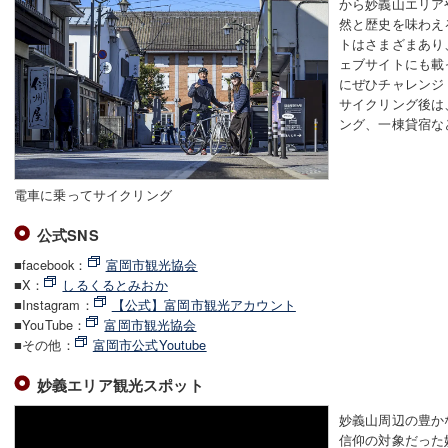
から妙義山エリア
然と歴史を味わえ
トはさまざまあり
ェブサイトにも載
にぜひチャレンジ
サイクリング後は
ング、一棟貸宿な
電車に乗ってサイクリング
公式SNS
■facebook：
富岡市観光協会
■X：
しるくるとみおか
■Instagram：
【公式】富岡市観光アカウント
■YouTube：
富岡市観光協会
■その他：
富岡市公式Youtube
妙義エリア観光スポット
妙義山周辺の豊か
信仰の対象だった