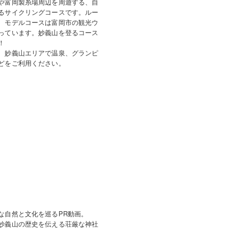
や富岡製糸場周辺を周遊する、自
るサイクリングコースです。ルー
、モデルコースは富岡市の観光ウ
っています。妙義山を登るコース
！
、妙義山エリアで温泉、グランピ
どをご利用ください。
な自然と文化を巡るPR動画。
妙義山の歴史を伝える荘厳な神社