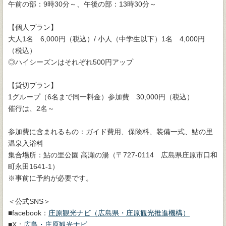
午前の部：9時30分～、午後の部：13時30分～
【個人プラン】
大人1名 6,000円（税込）/ 小人（中学生以下）1名 4,000円
（税込）
◎ハイシーズンはそれぞれ500円アップ
【貸切プラン】
1グループ（6名まで同一料金）参加費 30,000円（税込）
催行は、2名～
参加費に含まれるもの：ガイド費用、保険料、装備一式、鮎の里
温泉入浴料
集合場所：鮎の里公園 高瀬の湯（〒727-0114 広島県庄原市口和
町永田1641-1）
※事前に予約が必要です。
＜公式SNS＞
■facebook：
庄原観光ナビ（広島県・庄原観光推進機構）
■X：
広島・庄原観光ナビ