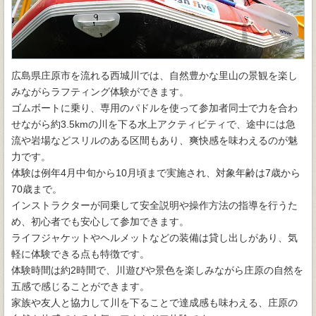
広島県庄原市を流れる西城川では、自然豊かな里山の景観を楽し
みながらラフティング体験ができます。
ゴムボートに乗り、専用のパドルを使って参加者同士で力を合わ
せながら約3.5kmの川を下る水上アクティビティで、途中には急
流や岩場などスリルのある区間もあり、爽快感を味わえるのが魅
力です。
体験は例年4月中旬から10月頃まで実施され、対象年齢は7歳から
70歳まで。
インストラクターが同乗して安全説明や操作方法の指導を行うた
め、初心者でも安心して参加できます。
ライフジャケットやヘルメットなどの装備は貸し出しがあり、気
軽に体験できる点も特徴です。
体験時間は約2時間で、川遊びや景色を楽しみながら庄原の自然を
五感で感じることができます。
家族や友人と協力して川を下ることで達成感も味わえる、庄原の