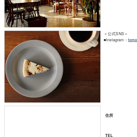
＜公式SNS＞
■Instagram：
tomo
住所
TEL