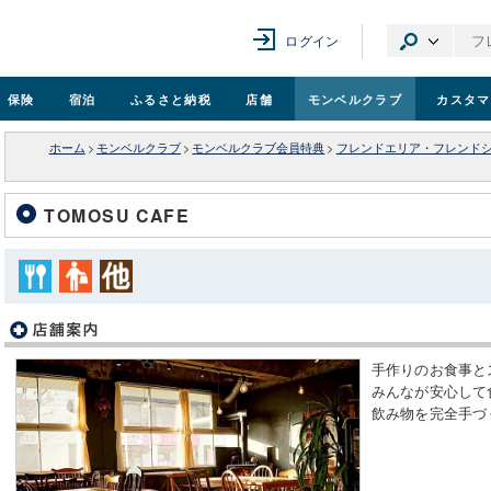
ログイン
保険
宿泊
ふるさと納税
店舗
モンベル
クラブ
カスタマ
ホーム
>
モンベルクラブ
>
モンベルクラブ会員特典
>
フレンドエリア・フレンド
TOMOSU CAFE
手作りのお食事と
みんなが安心して
飲み物を完全手づ