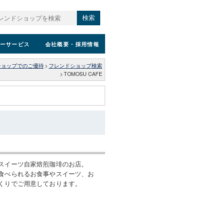
検索
ーサービス
会社概要
・採用情報
ショップでのご優待
>
フレンドショップ検索
>
TOMOSU CAFE
スイーツ自家焙煎珈琲のお店。
食べられるお食事やスイーツ、お
くりでご用意しております。