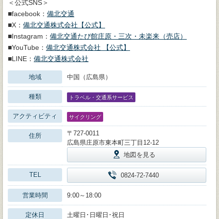
＜公式SNS＞
■facebook：
備北交通
■X：
備北交通株式会社【公式】
■Instagram：
備北交通たび館庄原・三次・未楽来（売店）
■YouTube：
備北交通株式会社 【公式】
■LINE：
備北交通株式会社
地域
中国（広島県）
種類
トラベル・交通系サービス
アクティビティ
サイクリング
〒727-0011
住所
広島県庄原市東本町三丁目12-12
地図を見る
TEL
0824-72-7440
営業時間
9:00～18:00
定休日
土曜日･日曜日･祝日