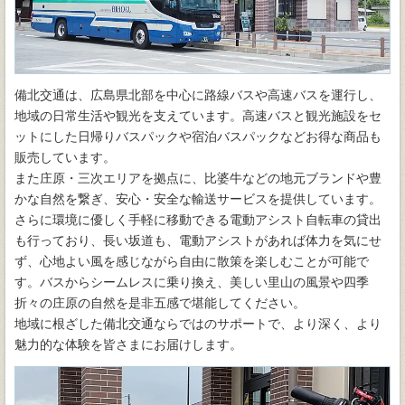
備北交通は、広島県北部を中心に路線バスや高速バスを運行し、
地域の日常生活や観光を支えています。高速バスと観光施設をセ
ットにした日帰りバスパックや宿泊バスパックなどお得な商品も
販売しています。
また庄原・三次エリアを拠点に、比婆牛などの地元ブランドや豊
かな自然を繋ぎ、安心・安全な輸送サービスを提供しています。
さらに環境に優しく手軽に移動できる電動アシスト自転車の貸出
も行っており、長い坂道も、電動アシストがあれば体力を気にせ
ず、心地よい風を感じながら自由に散策を楽しむことが可能で
す。バスからシームレスに乗り換え、美しい里山の風景や四季
折々の庄原の自然を是非五感で堪能してください。
地域に根ざした備北交通ならではのサポートで、より深く、より
魅力的な体験を皆さまにお届けします。