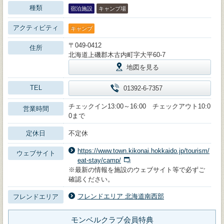
種類
宿泊施設
キャンプ場
アクティビティ
キャンプ
〒049-0412
住所
北海道上磯郡木古内町字大平60-7
地図を見る
TEL
01392-6-7357
チェックイン13:00～16:00 チェックアウト10:0
営業時間
0まで
定休日
不定休
https://www.town.kikonai.hokkaido.jp/tourism/
ウェブサイト
eat-stay/camp/
※最新の情報を施設のウェブサイト等で必ずご
確認ください。
フレンドエリア 北海道南西部
フレンドエリア
モンベルクラブ会員特典