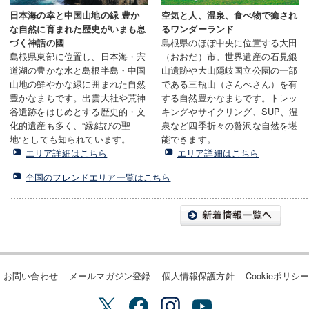
日本海の幸と中国山地の緑 豊か
空気と人、温泉、食べ物で癒され
な自然に育まれた歴史がいまも息
るワンダーランド
島根県のほぼ中央に位置する大田
づく神話の國
島根県東部に位置し、日本海・宍
（おおだ）市。世界遺産の石見銀
道湖の豊かな水と島根半島・中国
山遺跡や大山隠岐国立公園の一部
山地の鮮やかな緑に囲まれた自然
である三瓶山（さんべさん）を有
豊かなまちです。出雲大社や荒神
する自然豊かなまちです。トレッ
谷遺跡をはじめとする歴史的・文
キングやサイクリング、SUP、温
化的遺産も多く、“縁結びの聖
泉など四季折々の贅沢な自然を堪
地“としても知られています。
能できます。
エリア詳細はこちら
エリア詳細はこちら
全国のフレンドエリア一覧はこちら
お問い合わせ
メールマガジン登録
個人情報保護方針
Cookieポリシ