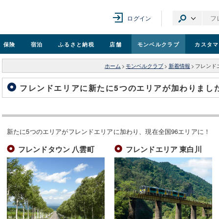
ログイン
保険
宿泊
ふるさと納税
店舗
モンベル
クラブ
カスタマ
ホーム
>
モンベルクラブ
>
新着情報
>
フレンド
フレンドエリアに新たに5つのエリアが加わりまし
新たに5つのエリアがフレンドエリアに加わり、現在全国96エリアに！
フレンドタウン 八雲町
フレンドエリア 東白川