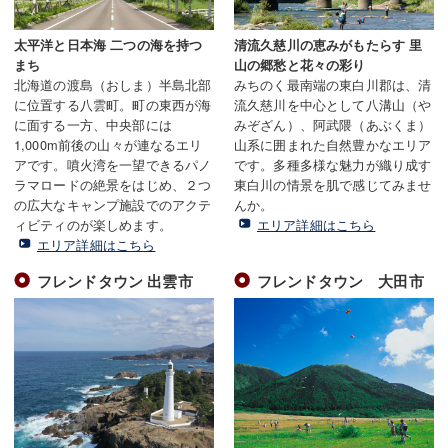
太平洋と日本海 二つの海を持つ
清流久慈川の恵みがもたらす 里
まち
山の郷愁と花々の彩り
北海道の渡島（おしま）半島北部
みちのく最南端の東白川郡は、清
に位置する八雲町。町の東西が海
流久慈川を中心として八溝山（や
に面する一方、中央部には
みぞざん）、阿武隈（あぶくま）
1,000m前後の山々が連なるエリ
山系に囲まれた自然豊かなエリア
アです。噴火湾を一望できるパノ
です。多種多様な魅力が織り成す
ラマロードの絶景をはじめ、２つ
東白川の情景を肌で感じてみませ
の広大なキャンプ施設でのアクテ
んか。
ィビティのが楽しめます。
エリア詳細はこちら
エリア詳細はこちら
フレンドタウン 出雲市
フレンドタウン 大田市