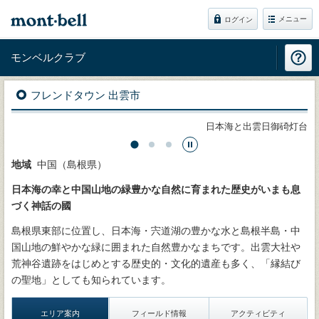
メニュー
ログイン
モンベルクラブ
フレンドタウン 出雲市
日本海と出雲日御碕灯台
地域
中国（島根県）
日本海の幸と中国山地の緑豊かな自然に育まれた歴史がいまも息
づく神話の國
島根県東部に位置し、日本海・宍道湖の豊かな水と島根半島・中
国山地の鮮やかな緑に囲まれた自然豊かなまちです。出雲大社や
荒神谷遺跡をはじめとする歴史的・文化的遺産も多く、「縁結び
の聖地」としても知られています。
エリア案内
フィールド情報
アクティビティ