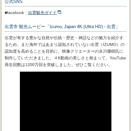
公式SNS
■facebook：
出雲観光ガイド
出雲市 観光ムービー「Izumo, Japan 4K (Ultra HD) - 出雲」
出雲が有する豊かな自然や伝統・歴史・神話などの魅力を紹介す
るため、また海外ではあまり認知されていない出雲（IZUMO）の
認知度を高めることを目的に、映像クリエーターの永川優樹氏に
制作していただきました。４K動画の美しさと相まって、YouTube
再生回数は1200万回を突破しました。ぜひご覧ください。