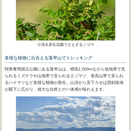
小清水原生花園でさえずるノゴマ
多様な植物に出合える藻琴山でトレッキング
阿寒摩周国立公園にある藻琴山は、標高1,000mながら低地帯で見
られるミズナラや山地帯で見られるエゾマツ、亜高山帯で見られ
るハイマツなど多様な植物が群生。山頂から見下ろせば屈斜路湖
が眼下に広がり、雄大な自然との一体感が味わえます。