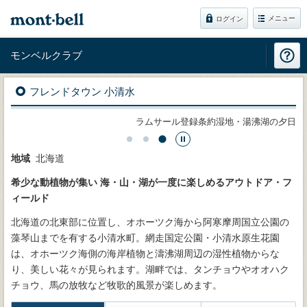
メニュー
ログイン
モンベルクラブ
フレンドタウン 小清水
雲海
ラムサール登録条約湿地・湯沸湖の夕日
地域
北海道
希少な動植物が集い 海・山・湖が一度に楽しめるアウトドア・フ
ィールド
北海道の北東部に位置し、オホーツク海から阿寒摩周国立公園の
藻琴山までを有する小清水町。網走国定公園・小清水原生花園
は、オホーツク海側の海岸植物と濤沸湖周辺の湿性植物からな
り、美しい花々が見られます。湖畔では、タンチョウやオオハク
チョウ、馬の放牧など牧歌的風景が楽しめます。