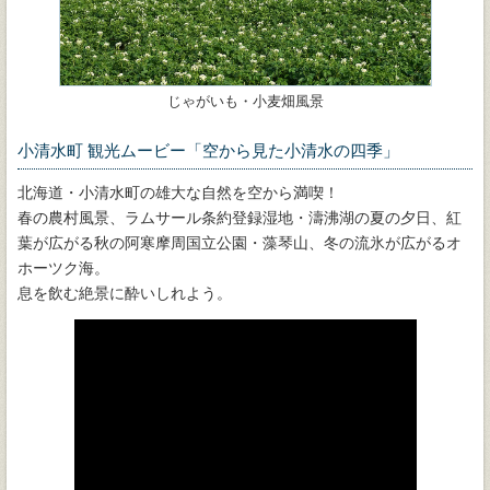
じゃがいも・小麦畑風景
小清水町 観光ムービー「空から見た小清水の四季」
北海道・小清水町の雄大な自然を空から満喫！
春の農村風景、ラムサール条約登録湿地・濤沸湖の夏の夕日、紅
葉が広がる秋の阿寒摩周国立公園・藻琴山、冬の流氷が広がるオ
ホーツク海。
息を飲む絶景に酔いしれよう。