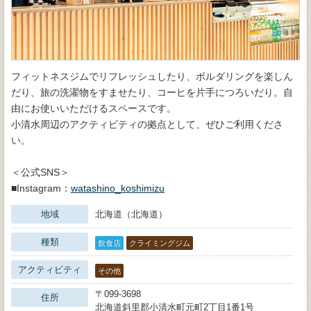
フィットネスジムでリフレッシュしたり、ボルダリングを楽しん
だり、旅の洗濯物をすませたり、コーヒを片手につろいだり。自
由にお使いいただけるスペースです。
小清水周辺のアクティビティの拠点として、ぜひご利用くださ
い。
＜公式SNS＞
■Instagram：
watashino_koshimizu
地域
北海道（北海道）
種類
飲食店
クライミングジム
アクティビティ
その他
〒099-3698
住所
北海道斜里郡小清水町元町2丁目1番1号