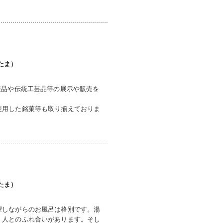
たま）
産品や伝統工芸品等の展示や販売を
使用した銘菓等も取り揃えておりま
たま）
望しながらのお風呂は格別です。湯
、人とのふれ合いがあります。そし