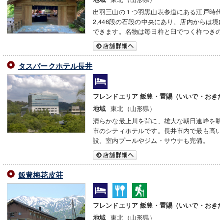
出羽三山の１つ羽黒山表参道にある江戸時
2,446段の石段の中央にあり、店内からは
できます。名物は毎日杵と臼でつく杵つき
タスパークホテル長井
フレンドエリア 飯豊・置賜（いいで・おき
東北（山形県）
地域
清らかな最上川を背に、雄大な朝日連峰を
市のシティホテルです。長井市内で最も高
設。室内プールやジム・サウナも完備。
飯豊梅花皮荘
フレンドエリア 飯豊・置賜（いいで・おき
東北（山形県）
地域