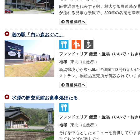
飯豊温泉を代表する宿。雄大な飯豊連峰が
が流れる見事な景観で、800年の名湯を満
道の駅「白い森おぐに」
フレンドエリア 飯豊・置賜（いいで・おき
東北（山形県）
地域
新潟県境から東へ5kmの国道113号線沿い
ストラン、物産品直売所が併設されていま
水源の郷交流館お食事処ほたる
フレンドエリア 飯豊・置賜（いいで・おき
東北（山形県）
地域
そばを中心としたメニューを提供していま
手打ちそばが魅力です。