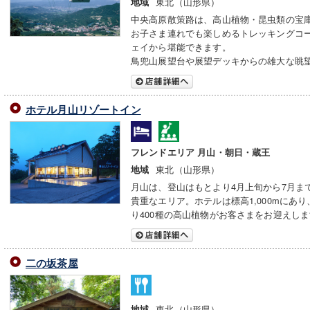
東北（山形県）
地域
中央高原散策路は、高山植物・昆虫類の宝
お子さま連れでも楽しめるトレッキングコ
ェイから堪能できます。
鳥兜山展望台や展望デッキからの雄大な眺
ホテル月山リゾートイン
フレンドエリア 月山・朝日・蔵王
東北（山形県）
地域
月山は、登山はもとより4月上旬から7月ま
貴重なエリア。ホテルは標高1,000mにあ
り400種の高山植物がお客さまをお迎えし
二の坂茶屋
東北（山形県）
地域