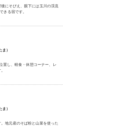
背後にそびえ、眼下には玉川の渓流
喫できる宿です。
たま）
に位置し、軽食・休憩コーナー、レ
す。
たま）
す。地元産のそば粉と山菜を使った