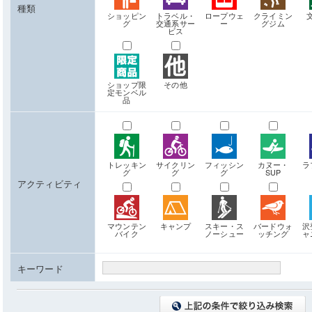
種類
ショッピン
トラベル・
ロープウェ
クライミン
グ
交通系サー
ー
グジム
ビス
ショップ限
その他
定モンベル
品
トレッキン
サイクリン
フィッシン
カヌー・
ラ
グ
グ
グ
SUP
アクティビティ
マウンテン
キャンプ
スキー・ス
バードウォ
沢
バイク
ノーシュー
ッチング
ャ
キーワード