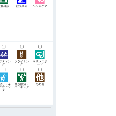
文化施設
観光案内
ヘルスケア
フティン
クライミン
マリンスポ
グ
グ
ーツ
登り・キ
自然散策・
その他
ニオニン
ハイキング
グ