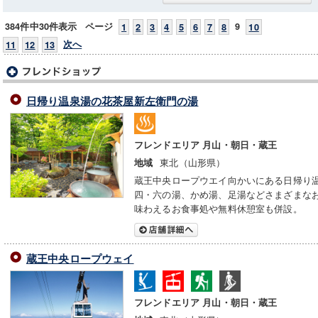
384件中30件表示
ページ
9
1
2
3
4
5
6
7
8
10
次へ
11
12
13
日帰り温泉湯の花茶屋新左衛門の湯
フレンドエリア 月山・朝日・蔵王
東北（山形県）
地域
蔵王中央ロープウエイ向かいにある日帰り
四・六の湯、かめ湯、足湯などさまざまな
味わえるお食事処や無料休憩室も併設。
蔵王中央ロープウェイ
フレンドエリア 月山・朝日・蔵王