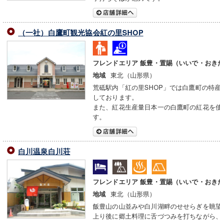
（一社）白鷹町観光協会紅の里SHOP
フレンドエリア 飯豊・置賜（いいで・おき
東北（山形県）
地域
荒砥駅内「紅の里SHOP」では白鷹町の特
しております。
また、紅花生産量日本一の白鷹町の紅花を
す。
白川温泉白川荘
フレンドエリア 飯豊・置賜（いいで・おき
東北（山形県）
地域
飯豊山の山並みや白川湖畔のせせらぎを眺
上り後に郷土料理に舌づつみを打ちながら