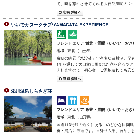
て、時を忘れさせてくれる大自然満喫のく
いいでカヌークラブ/YAMAGATA EXPERIENCE
フレンドエリア 飯豊・置賜（いいで・おき
東北（山形県）
地域
奇跡の絶景「水没林」で有名な白川湖。早
1年を通して大自然に囲まれた湖を巡るツ
えしますので、初心者、ご家族連れでも安
添川温泉しらさぎ荘
フレンドエリア 飯豊・置賜（いいで・おき
東北（山形県）
地域
国道113号線の近くにある、のどかな田園風
養・湯治に最適です。日帰り入浴、宿泊、