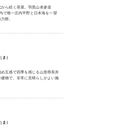
代から続く茶屋。羽黒山表参道
境内で唯一庄内平野と日本海を一望
の力餅。
たま）
眺め五感で四季を感じる山形県長井
い建物で、非常に見晴らしがよい施
たま）