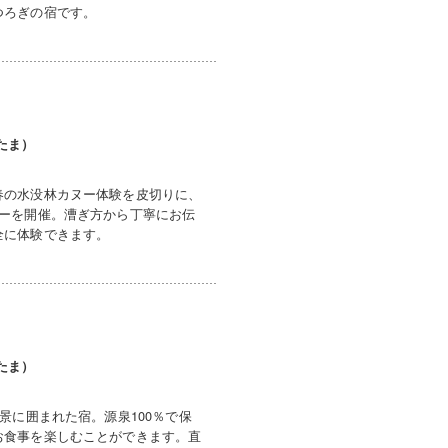
つろぎの宿です。
たま）
春の水没林カヌー体験を皮切りに、
アーを開催。漕ぎ方から丁寧にお伝
全に体験できます。
たま）
景に囲まれた宿。源泉100％で保
お食事を楽しむことができます。直