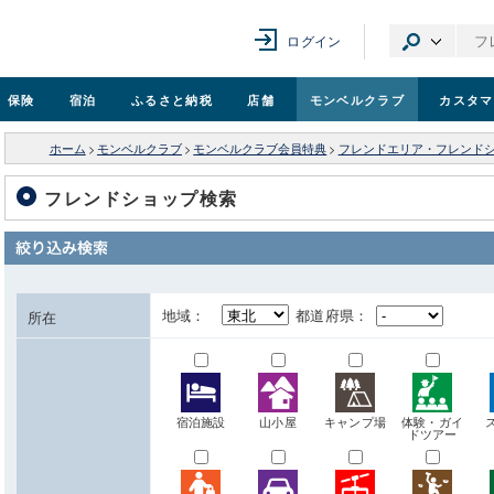
ログイン
保険
宿泊
ふるさと納税
店舗
モンベル
クラブ
カスタマ
ホーム
>
モンベルクラブ
>
モンベルクラブ会員特典
>
フレンドエリア・フレンド
フレンドショップ検索
地域：
都道府県：
所在
宿泊施設
山小屋
キャンプ場
体験・ガイ
ドツアー