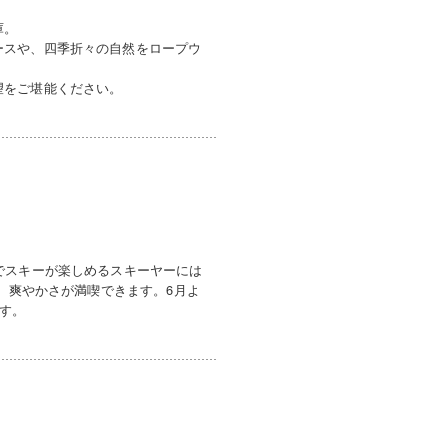
庫。
ースや、四季折々の自然をロープウ
望をご堪能ください。
でスキーが楽しめるスキーヤーには
り、爽やかさが満喫できます。6月よ
ます。