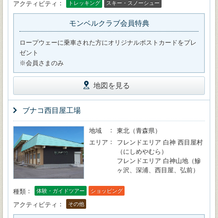
アクティビティ
トレッキング
スキー・スノーシュー
モンベルクラブ会員特典
ロープウェーに乗車された方にオリジナルポストカードをプレ
ゼント
※会員さまのみ
地図を見る
ブナコ西目屋工場
地域
東北（青森県）
エリア
フレンドエリア 白神 西目屋村
（にしめやむら）
フレンドエリア 白神山地（鰺
ヶ沢、深浦、西目屋、弘前）
種類
体験・ガイドツアー
ショッピング
アクティビティ
その他