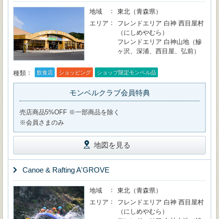
地域
東北（青森県）
エリア
フレンドエリア 白神 西目屋村
（にしめやむら）
フレンドエリア 白神山地（鰺
ヶ沢、深浦、西目屋、弘前）
種類
飲食店
ショッピング
ショップ限定モンベル品
モンベルクラブ会員特典
売店商品5%OFF ※一部商品を除く
※会員さまのみ
地図を見る
Canoe & Rafting A'GROVE
地域
東北（青森県）
エリア
フレンドエリア 白神 西目屋村
（にしめやむら）