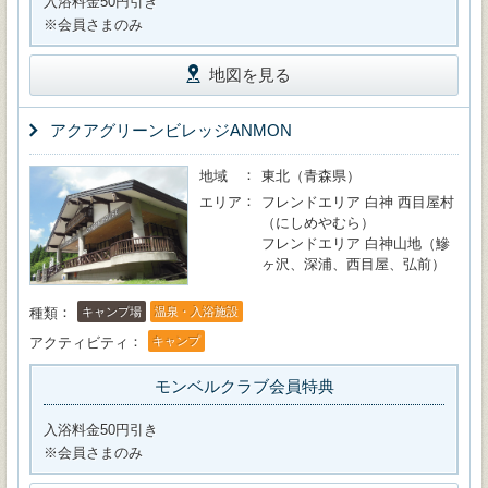
入浴料金50円引き
※会員さまのみ
地図を見る
アクアグリーンビレッジANMON
地域
東北（青森県）
エリア
フレンドエリア 白神 西目屋村
（にしめやむら）
フレンドエリア 白神山地（鰺
ヶ沢、深浦、西目屋、弘前）
種類
キャンプ場
温泉・入浴施設
アクティビティ
キャンプ
モンベルクラブ会員特典
入浴料金50円引き
※会員さまのみ