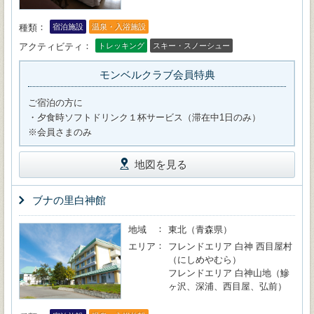
種類
宿泊施設
温泉・入浴施設
アクティビティ
トレッキング
スキー・スノーシュー
モンベルクラブ会員特典
ご宿泊の方に
・夕食時ソフトドリンク１杯サービス（滞在中1日のみ）
※会員さまのみ
地図を見る
ブナの里白神館
地域
東北（青森県）
エリア
フレンドエリア 白神 西目屋村
（にしめやむら）
フレンドエリア 白神山地（鰺
ヶ沢、深浦、西目屋、弘前）