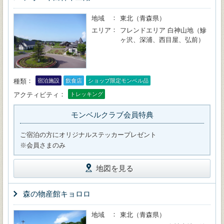
地域
東北（青森県）
エリア
フレンドエリア 白神山地（鰺
ヶ沢、深浦、西目屋、弘前）
種類
宿泊施設
飲食店
ショップ限定モンベル品
アクティビティ
トレッキング
モンベルクラブ会員特典
ご宿泊の方にオリジナルステッカープレゼント
※会員さまのみ
地図を見る
森の物産館キョロロ
地域
東北（青森県）