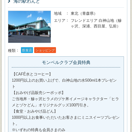
海の駅わんど
地域
東北（青森県）
エリア
フレンドエリア 白神山地（鰺
ヶ沢、深浦、西目屋、弘前）
種類
飲食店
ショッピング
モンベルクラブ会員特典
【CAFÉ水とコーヒー】
1200円以上のお買い上げで、白神山地の水500ml1本プレゼン
ト
【おみやげ品販売シーポッポ】
ご当地丼・鰺ヶ沢ヒラメのヅケ丼イメージキャラクター「ヒラ
メとヅケどん」オリジナルグッズ100円引き。
【食堂・おみやげ品どん】
1000円以上お食事いただいたお客さまにミニスイーツプレゼン
ト。
※いずれの特典も会員さまのみ