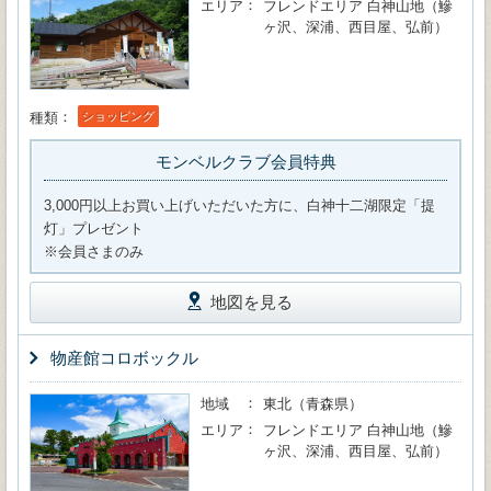
エリア
フレンドエリア 白神山地（鰺
ヶ沢、深浦、西目屋、弘前）
種類
ショッピング
モンベルクラブ会員特典
3,000円以上お買い上げいただいた方に、白神十二湖限定「提
灯」プレゼント
※会員さまのみ
地図を見る
物産館コロボックル
地域
東北（青森県）
エリア
フレンドエリア 白神山地（鰺
ヶ沢、深浦、西目屋、弘前）