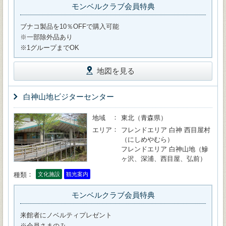
モンベルクラブ会員特典
ブナコ製品を10％OFFで購入可能
※一部除外品あり
※1グループまでOK
地図を見る
白神山地ビジターセンター
地域
東北（青森県）
エリア
フレンドエリア 白神 西目屋村
（にしめやむら）
フレンドエリア 白神山地（鰺
ヶ沢、深浦、西目屋、弘前）
種類
文化施設
観光案内
モンベルクラブ会員特典
来館者にノベルティプレゼント
※会員さまのみ