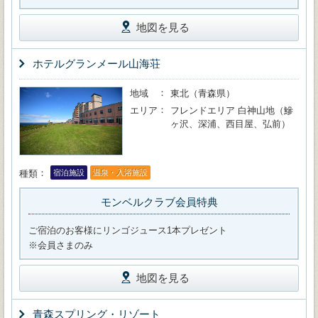
地図を見る
ホテルグランメール山海荘
地域
東北（青森県）
エリア
フレンドエリア 白神山地（鰺
ヶ沢、深浦、西目屋、弘前）
種類
宿泊施設
温泉・入浴施設
モンベルクラブ会員特典
ご宿泊のお客様にリンゴジュース1本プレゼント
※会員さまのみ
地図を見る
青森スプリング・リゾート