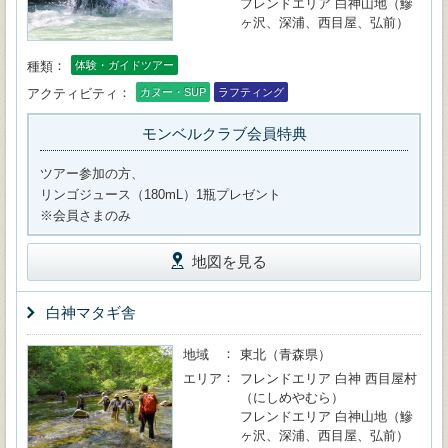
フレンドエリア 白神山地（鰺
ヶ沢、深浦、西目屋、弘前）
種類
体験・ガイドツアー
アクティビティ
カヌー・SUP
ラフティング
モンベルクラブ会員特典
ツアー参加の方、
リンゴジュース（180mL）1瓶プレゼント
※会員さまのみ
地図を見る
白神マタギ舎
地域
東北（青森県）
エリア
フレンドエリア 白神 西目屋村
（にしめやむら）
フレンドエリア 白神山地（鰺
ヶ沢、深浦、西目屋、弘前）