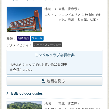
地域
東北（青森県）
エリア
フレンドエリア 白神山地（鰺
ヶ沢、深浦、西目屋、弘前）
種類
宿泊施設
スキー場
アクティビティ
スキー・スノーシュー
モンベルクラブ会員特典
ホテル内ショップでのお買い物10％OFF
※会員さまのみ
地図を見る
BBB outdoor guides
地域
東北（青森県）