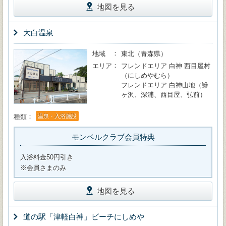
地図を見る
大白温泉
地域
東北（青森県）
エリア
フレンドエリア 白神 西目屋村
（にしめやむら）
フレンドエリア 白神山地（鰺
ヶ沢、深浦、西目屋、弘前）
種類
温泉・入浴施設
モンベルクラブ会員特典
入浴料金50円引き
※会員さまのみ
地図を見る
道の駅「津軽白神」ビーチにしめや