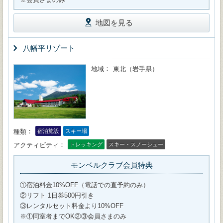
地図を見る
八幡平リゾート
地域
東北（岩手県）
種類
宿泊施設
スキー場
アクティビティ
トレッキング
スキー・スノーシュー
モンベルクラブ会員特典
①宿泊料金10%OFF（電話での直予約のみ）
②リフト 1日券500円引き
③レンタルセット料金より10%OFF
※①同室者までOK②③会員さまのみ