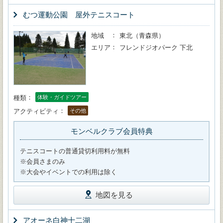
むつ運動公園 屋外テニスコート
地域
東北（青森県）
エリア
フレンドジオパーク 下北
種類
体験・ガイドツアー
アクティビティ
その他
モンベルクラブ会員特典
テニスコートの普通貸切利用料が無料
※会員さまのみ
※大会やイベントでの利用は除く
地図を見る
アオーネ白神十二湖