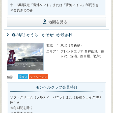
十二湖駅限定「青池ソフト」または「青池アイス」50円引き
※会員さまのみ
地図を見る
道の駅ふかうら かそせいか焼き村
地域
東北（青森県）
エリア
フレンドエリア 白神山地（鰺
ヶ沢、深浦、西目屋、弘前）
種類
飲食店
ショッピング
モンベルクラブ会員特典
ソフトクリーム（ソルティ・バニラ）または各種シェイク100
円引き
※冬期間を除く