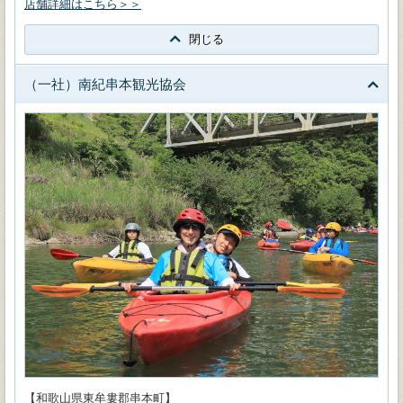
店舗詳細はこちら＞＞
閉じる
（一社）南紀串本観光協会
【和歌山県東牟婁郡串本町】