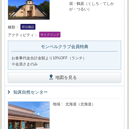
屈・鶴居（くしろ・てしか
が・つるい）
種類
宿泊施設
アクティビティ
サイクリング
モンベルクラブ会員特典
お食事代金合計金額より10%OFF（ランチ）
※会員さまのみ
地図を見る
知床自然センター
地域
北海道（北海道）