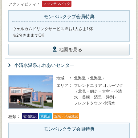
アクティビティ
マウンテンバイク
モンベルクラブ会員特典
ウェルカムドリンクサービス※お1人さま1杯
※2名さままでOK
地図を見る
小清水温泉ふれあいセンター
地域
北海道（北海道）
エリア
フレンドエリア オホーツク
（北見・網走・大空・小清
水・美幌・清里・津別）
フレンドタウン 小清水
種類
宿泊施設
飲食店
温泉・入浴施設
モンベルクラブ会員特典