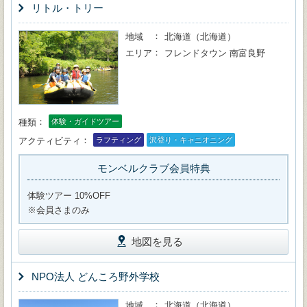
リトル・トリー
地域
北海道（北海道）
エリア
フレンドタウン 南富良野
種類
体験・ガイドツアー
アクティビティ
ラフティング
沢登り・キャニオニング
モンベルクラブ会員特典
体験ツアー 10%OFF
※会員さまのみ
地図を見る
NPO法人 どんころ野外学校
地域
北海道（北海道）