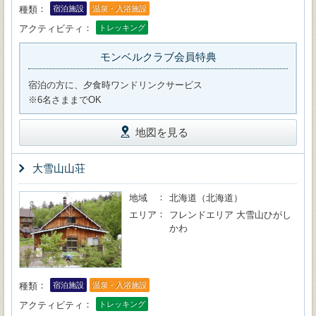
種類
宿泊施設
温泉・入浴施設
アクティビティ
トレッキング
モンベルクラブ会員特典
宿泊の方に、夕食時ワンドリンクサービス
※6名さままでOK
地図を見る
大雪山山荘
地域
北海道（北海道）
エリア
フレンドエリア 大雪山ひがし
かわ
種類
宿泊施設
温泉・入浴施設
アクティビティ
トレッキング