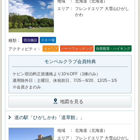
地域
北海道（北海道）
エリア
フレンドエリア 大雪山ひがし
かわ
種類
宿泊施設
スキー場
アクティビティ
キャンプ
バードウォッチング
自然散策・ハイキング
モンベルクラブ会員特典
ケビン宿泊料正規価格より10％OFF（1棟のみ）
適用除外日：土曜日、休祝前日、7/25～8/20、12/25～1/5
※会員さまのみ
地図を見る
道の駅「ひがしかわ「道草館」」
地域
北海道（北海道）
エリア
フレンドエリア 大雪山ひがし