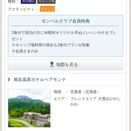
種類
宿泊施設
キャンプ場
アクティビティ
キャンプ
モンベルクラブ会員特典
2食付で宿泊の方に休暇村オリジナル手ぬぐいハンカチをプレ
ゼント
※キャンプ場利用の場合も2食付プランが対象
※会員さまのみ
地図を見る
旭岳温泉ホテルベアモンテ
地域
北海道（北海道）
エリア
フレンドエリア 大雪山ひがし
かわ