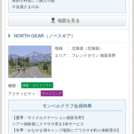
体割引料金にて購入可能
※会員さまのみ
地図を見る
NORTH GEAR（ノースギア）
地域
北海道（北海道）
エリア
フレンドタウン 南富良野
種類
体験・ガイドツアー
アクティビティ
サイクリング
モンベルクラブ会員特典
【夏季：サイクルステーション南富良野】
ツアー体験者にクマササ茶を1本サービス
【冬季：かなやま湖キャンプ場前にてワカサギ釣り体験受付】