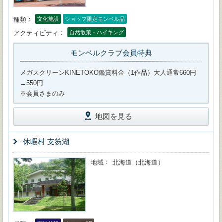
種類
文化施設
ショップ限定モンベル品
アクティビティ
自然散策・ハイキング
モンベルクラブ会員特典
メガスクリーンKINETOKO鑑賞料金（1作品）大人通常660円
→550円
※会員さまのみ
地図を見る
休暇村 支笏湖
地域
北海道（北海道）